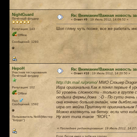
NightGuard
Re: Внимание!Важная новость за
Почётный флудер
«
Ответ #9 :
19 Июль 2012, 14:09:52 »
Шоп гляну чуть позже, все же работать ино
Репутация: 143
Offline
Сообщений: 1293
НероН
Re: Внимание!Важная новость за
Участник тестирования
«
Ответ #10 :
19 Июль 2012, 14:20:50 »
Почётный флудер
http://dn.mail.ru/promo/
ММО Слэшер Dragon
Игра оригинальна.Как я понял первые 4 у
Репутация: 102
5й уровень сложности - только в группе
Offline
отдыха фермы,дома :-D - По сути очень
Пол:
она конечно больше онлайн, чем дьябло,н
Сообщений: 1592
игра от мейла.Притянуло оригинальным П
Можно взглянуть на бетку. если что ки
Ну вот типа такое *ROFL*
Пользователь №46{Мистер
"Бордо"}
«
Последнее редактирование: 19 Июль 2012, 14:27
Егор Летов умер у тебя на глазах