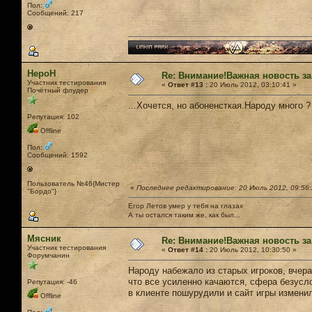
Пол:
Сообщений: 217
НероН
Re: Внимание!Важная новость за
Участник тестирования
«
Ответ #13 :
20 Июль 2012, 03:10:41 »
Почётный флудер
...Хочется, но абоненсткая.Народу много 
Репутация: 102
Offline
Пол:
Сообщений: 1592
Пользователь №46{Мистер
«
Последнее редактирование: 20 Июль 2012, 09:56
"Бордо"}
Егор Летов умер у тебя на глазах
А ты остался таким же, как был...
Мясник
Re: Внимание!Важная новость за
Участник тестирования
«
Ответ #14 :
20 Июль 2012, 10:30:50 »
Форумчанин
Народу набежало из старых игроков, вчера
что все усиленно качаются, сфера безусл
Репутация: -46
в клиенте пошурудили и сайт игры изменил
Offline