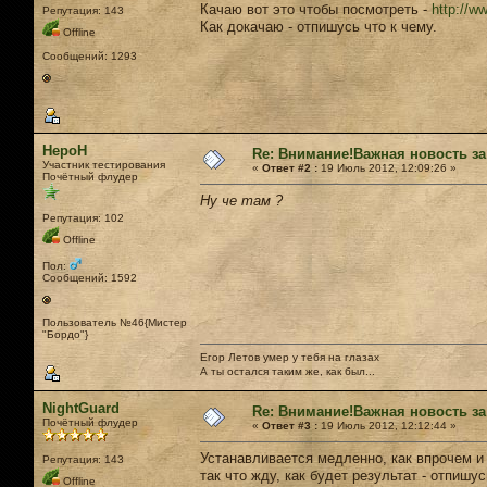
Качаю вот это чтобы посмотреть -
http://w
Репутация: 143
Как докачаю - отпишусь что к чему.
Offline
Сообщений: 1293
НероН
Re: Внимание!Важная новость за
Участник тестирования
«
Ответ #2 :
19 Июль 2012, 12:09:26 »
Почётный флудер
Ну че там ?
Репутация: 102
Offline
Пол:
Сообщений: 1592
Пользователь №46{Мистер
"Бордо"}
Егор Летов умер у тебя на глазах
А ты остался таким же, как был...
NightGuard
Re: Внимание!Важная новость за
Почётный флудер
«
Ответ #3 :
19 Июль 2012, 12:12:44 »
Устанавливается медленно, как впрочем и
Репутация: 143
так что жду, как будет результат - отпишу
Offline