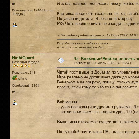
И глянь на шоп. что там в нем,у людей
Пользователь №46{Мистер
Картинка вроде как красивая. Но хз, на о
"Бордо"}
По узнавай детали. И пока ее в сторону
P/S Чето вообще никто не заходит...одни 
«
Последнее редактирование: 19 Июль 2012, 14:07
Егор Летов умер у тебя на глазах
А ты остался таким же, как был...
NightGuard
Re: Внимание!Важная новость з
Почётный флудер
«
Ответ #8 :
19 Июль 2012, 14:08:34 »
Читай пост выше :) Добавил по управлени
Репутация: 143
Игра реально не дотягивает даже до уров
Offline
Вечерком еще поброжу поищу, только дума
Сообщений: 1293
проект, если кому-то что-то не понравится.
-------------------------------
Бой магом:
- удар посохом (или другим оружием) - Л
- заклинания висят на клавиатуре - 1-9 (о
Выделяем атакуемое существо, тыкаем маг
По сути бой почти как в ПВ, только вроде