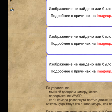
По управлению:
- мышкой вращаем камеру, атака
- передвижение WASD
- если камера развернута против движени
бежать куда тянут его с клавиатуры, как п
По ощущениям игра как-то не очень :( Сил