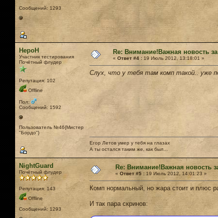
Сообщений: 1293
НероН
Re: Внимание!Важная новость за
Участник тестирования
«
Ответ #4 :
19 Июль 2012, 13:18:01 »
Почётный флудер
Слух, что у тебя там комп такой.. уже 
Репутация: 102
Offline
Пол:
Сообщений: 1592
Пользователь №46{Мистер
"Бордо"}
Егор Летов умер у тебя на глазах
А ты остался таким же, как был...
NightGuard
Re: Внимание!Важная новость з
Почётный флудер
«
Ответ #5 :
19 Июль 2012, 14:01:23 »
Комп нормальный, но жара стоит и плюс ра
Репутация: 143
Offline
И так пара скринов:
Сообщений: 1293