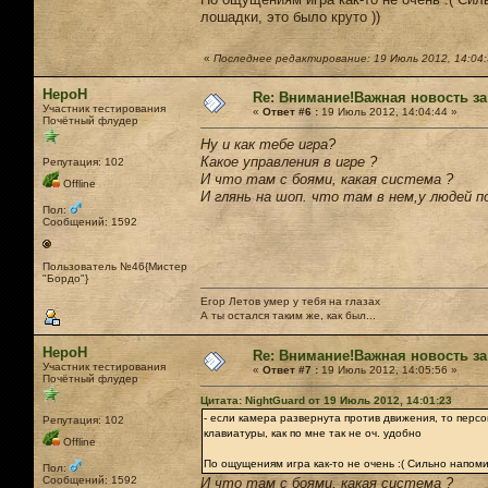
лошадки, это было круто ))
«
Последнее редактирование: 19 Июль 2012, 14:04:
НероН
Re: Внимание!Важная новость за
Участник тестирования
«
Ответ #6 :
19 Июль 2012, 14:04:44 »
Почётный флудер
Ну и как тебе игра?
Какое управления в игре ?
Репутация: 102
И что там с боями, какая система ?
Offline
И глянь на шоп. что там в нем,у людей 
Пол:
Сообщений: 1592
Пользователь №46{Мистер
"Бордо"}
Егор Летов умер у тебя на глазах
А ты остался таким же, как был...
НероН
Re: Внимание!Важная новость за
Участник тестирования
«
Ответ #7 :
19 Июль 2012, 14:05:56 »
Почётный флудер
Цитата: NightGuard от 19 Июль 2012, 14:01:23
- если камера развернута против движения, то перс
Репутация: 102
клавиатуры, как по мне так не оч. удобно
Offline
По ощущениям игра как-то не очень :( Сильно напоми
Пол:
Сообщений: 1592
И что там с боями, какая система ?