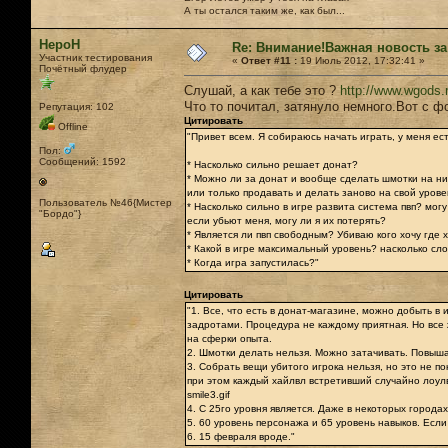
А ты остался таким же, как был...
НероН
Re: Внимание!Важная новость за
Участник тестирования
«
Ответ #11 :
19 Июль 2012, 17:32:41 »
Почётный флудер
Слушай, а как тебе это ?
http://www.wgods.r
Что то почитал, затянуло немного.Вот с 
Репутация: 102
Цитировать
Offline
"Привет всем. Я собираюсь начать играть, у меня ес
Пол:
Сообщений: 1592
* Насколько сильно решает донат?
* Можно ли за донат и вообще сделать шмотки на н
или только продавать и делать заново на свой уров
Пользователь №46{Мистер
* Насколько сильно в игре развита система пвп? могу
"Бордо"}
если убьют меня, могу ли я их потерять?
* Является ли пвп свободным? Убиваю кого хочу где 
* Какой в игре максимальный уровень? насколько сл
* Когда игра запустилась?"
Цитировать
"1. Все, что есть в донат-магазине, можно добыть в
задротами. Процедура не каждому приятная. Но все 
на сферки опыта.
2. Шмотки делать нельзя. Можно затачивать. Повыша
3. Собрать вещи убитого игрока нельзя, но это не п
при этом каждый хайлвл встретивший случайно лоулвл
smile3.gif
4. С 25го уровня является. Даже в некоторых города
5. 60 уровень персонажа и 65 уровень навыков. Если
6. 15 февраля вроде."