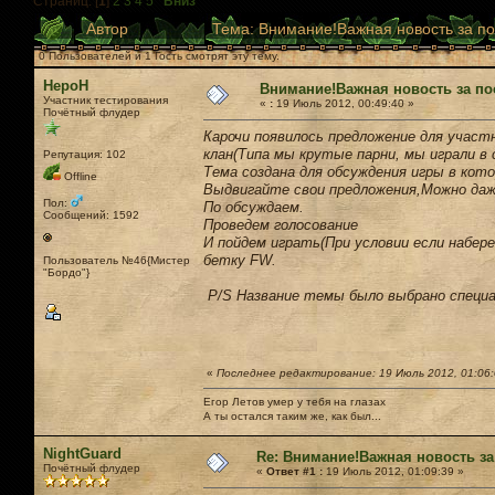
Страниц: [
1
]
2
3
4
5
Вниз
Автор
Тема: Внимание!Важная новость за по
0 Пользователей и 1 Гость смотрят эту тему.
НероН
Внимание!Важная новость за по
Участник тестирования
«
:
19 Июль 2012, 00:49:40 »
Почётный флудер
Карочи появилось предложение для участ
клан(Типа мы крутые парни, мы играли в
Репутация: 102
Тема создана для обсуждения игры в кот
Offline
Выдвигайте свои предложения,Можно даж
Пол:
По обсуждаем.
Сообщений: 1592
Проведем голосование
И пойдем играть(При условии если набере
бетку FW.
Пользователь №46{Мистер
"Бордо"}
P/S Название темы было выбрано специа
«
Последнее редактирование: 19 Июль 2012, 01:06
Егор Летов умер у тебя на глазах
А ты остался таким же, как был...
NightGuard
Re: Внимание!Важная новость за
Почётный флудер
«
Ответ #1 :
19 Июль 2012, 01:09:39 »