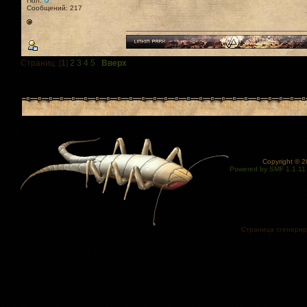
Пол:
Сообщений: 217
Страниц: [
1
]
2
3
4
5
Вверх
Copyright © 
Powered by SMF 1.1.11
Страница сгенериро