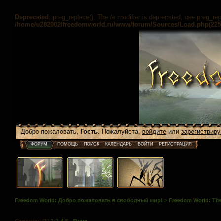
Deprecated
: preg_replace(): The /e modifier is deprecated, use preg_re
/home/u282002/freedomworld.ru/www/forum/Sources/Load.php(225) 
Добро пожаловать,
Гость
. Пожалуйста,
войдите
или
зарегистриру
ФОРУМ
ПОМОЩЬ
ПОИСК
КАЛЕНДАРЬ
ВОЙТИ
РЕГИСТРАЦИЯ
Freedom World: Добро пожаловать в свободный мир!
>
Freedom World: The