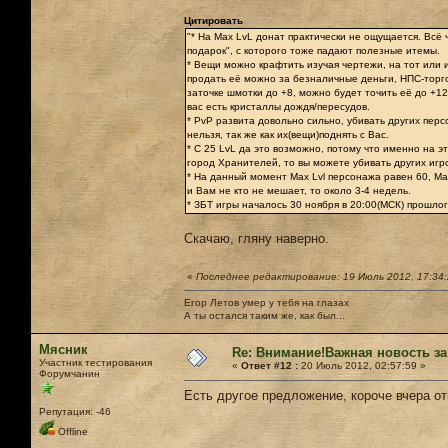
Цитировать
"* На Max LvL донат практически не ощущается. Всё ч
подарок", с которого тоже падают полезные итемы.
* Вещи можно крафтить изучая чертежи, на тот или 
продать её можно за безналичные деньги, НПС-торго
заточке шмотки до +8, можно будет точить её до +12
вас есть кристаллы дождя/пересудов.
* PvP развита довольно сильно, убивать других пер
нельзя, так же как их(вещи)поднять с Вас.
* С 25 LvL да это возможно, потому что именно на э
город Хранителей, то вы можете убивать других игро
* На данный момент Max Lvl персонажа равен 60, Max
и Вам не кто не мешает, то около 3-4 недель.
* ЗБТ игры началось 30 ноября в 20:00(МСК) прошлог
Скачаю, гляну наверно.
«
Последнее редактирование: 19 Июль 2012, 17:34
Егор Летов умер у тебя на глазах
А ты остался таким же, как был...
Мясник
Re: Внимание!Важная новость за
Участник тестирования
«
Ответ #12 :
20 Июль 2012, 02:57:59 »
Форумчанин
Есть другое предложение, короче вчера о
Репутация: -46
Offline