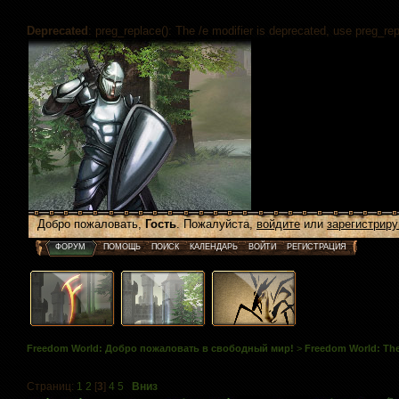
Deprecated
: preg_replace(): The /e modifier is deprecated, use preg_re
Добро пожаловать,
Гость
. Пожалуйста,
войдите
или
зарегистриру
ФОРУМ
ПОМОЩЬ
ПОИСК
КАЛЕНДАРЬ
ВОЙТИ
РЕГИСТРАЦИЯ
Freedom World: Добро пожаловать в свободный мир!
>
Freedom World: The
Страниц:
1
2
[
3
]
4
5
Вниз