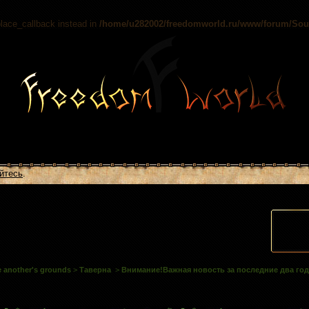
place_callback instead in
/home/u282002/freedomworld.ru/www/forum/Sourc
йтесь
.
 another's grounds
>
Таверна
>
Внимание!Важная новость за последние два год