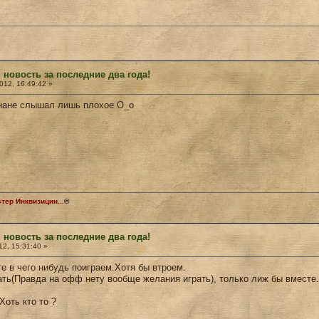
 новость за последние два года!
12, 16:49:42 »
конане слышал лишь плохое О_о
ер Инквизиции...
©
 новость за последние два года!
2, 15:31:40 »
те в чего нибудь поиграем.Хотя бы втроем.
рать(Правда на офф нету вообще желания играть), только лиж бы вместе
оть кто то ?