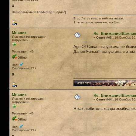
Пользователь №46{Мистер "Бордо"}
Егор Летов умер у тебя на глазах
А ты остался таким же, как был...
Мясник
Re: Внимание!Важная
Участник тестирования
«
Ответ #43 :
10 Октябрь 201
Форумчанин
Age Of Conan выпустила не безиз
Далее Funcom выпустила в этом г
Репутация: -46
Offline
Пол:
Сообщений: 217
Мясник
Re: Внимание!Важная
Участник тестирования
«
Ответ #44 :
10 Октябрь 201
Форумчанин
Я как любитель жанра зомбиапок
Репутация: -46
Offline
Пол:
Сообщений: 217