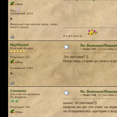
Offline
Пол:
Сообщений: 2214
Меня в детстве укусила гюрза - через
минуту сдохла
А я чё? я ни чё......
NightGuard
Re: Внимание!Важная
Почётный флудер
«
Ответ #37 :
17 Сентябрь 20
Это реклама? ))
Репутация: 143
Конан ведь старая до ужаса игру
Offline
Сообщений: 1293
Сонюшка
Re: Внимание!Важная
Участник тестирования
«
Ответ #38 :
17 Сентябрь 20
Йа флудилко
ыыыы, чё реклама?))
конечно же нет это ответ на пер
Репутация: 109
не оговаривались критерии о воз
Offline