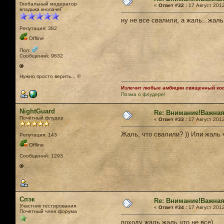
Глобальный модератор
«
Ответ #32 :
17 Август 2012
владыка кнопачеГ
ну не все свалили, а жаль...жаль
Репутация: 382
Offline
Пол:
Сообщений: 9632
Нужно просто верить... ©
Излечит любые амбиции священный кост
Поэма о флудере!
NightGuard
Re: Внимание!Важная
Почётный флудер
«
Ответ #33 :
17 Август 2012
Жаль, что свалили? )) Или жаль ч
Репутация: 143
Offline
Сообщений: 1293
Спэк
Re: Внимание!Важная
Участник тестирования
«
Ответ #34 :
17 Август 2012
Почетный член форума
походу жаль жаль что не все)