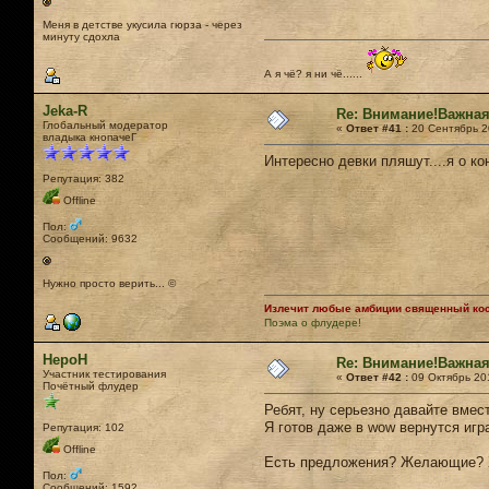
Меня в детстве укусила гюрза - через
минуту сдохла
А я чё? я ни чё......
Jeka-R
Re: Внимание!Важная
Глобальный модератор
«
Ответ #41 :
20 Сентябрь 20
владыка кнопачеГ
Интересно девки пляшут....я о 
Репутация: 382
Offline
Пол:
Сообщений: 9632
Нужно просто верить... ©
Излечит любые амбиции священный кост
Поэма о флудере!
НероН
Re: Внимание!Важная
Участник тестирования
«
Ответ #42 :
09 Октябрь 201
Почётный флудер
Ребят, ну серьезно давайте вмес
Я готов даже в wow вернутся иг
Репутация: 102
Offline
Есть предложения? Желающие? Х
Пол:
Сообщений: 1592