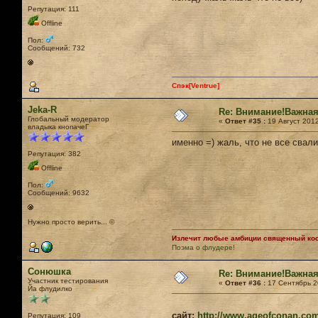
Репутация: 111
Offline
Пол:
Сообщений: 732
Спэк[Ventrue]
Jeka-R
Re: Внимание!Важная
Глобальный модератор
«
Ответ #35 :
19 Август 2012
владыка кнопачеГ
именно =) жаль, что не все свал
Репутация: 382
Offline
Пол:
Сообщений: 9632
Нужно просто верить... ©
Излечит любые амбиции священный кост
Поэма о флудере!
Сонюшка
Re: Внимание!Важная
Участник тестирования
«
Ответ #36 :
17 Сентябрь 20
Йа флудилко
сайт:
http://www.ageofconan.co
Репутация: 109