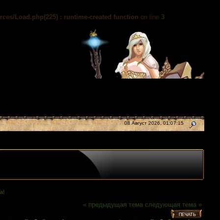
es/Load.php(225) : runtime-created function
on line
3
08 Август 2026, 01:07:15
а!
« предыдущая тема
следующая тема »
ПЕЧАТЬ