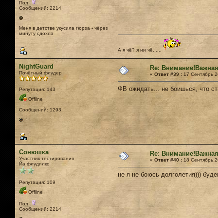
Пол:
Сообщений: 2214
Меня в детстве укусила гюрза - через
минуту сдохла
А я чё? я ни чё......
NightGuard
Re: Внимание!Важная
Почётный флудер
«
Ответ #39 :
17 Сентябрь 20
ФВ ожидать... не боишься, что с
Репутация: 143
Offline
Сообщений: 1293
Сонюшка
Re: Внимание!Важная
Участник тестирования
«
Ответ #40 :
18 Сентябрь 20
Йа флудилко
не я не боюсь долголетия))) буде
Репутация: 109
Offline
Пол:
Сообщений: 2214