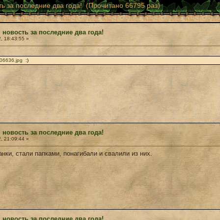
ь за последние два года! (Прочитано 66795 раз)
 новость за последние два года!
, 18:43:55 »
706636.jpg
:)
 новость за последние два года!
, 21:09:44 »
анки, стали папками, понагибали и свалили из них.
 новость за последние два года!