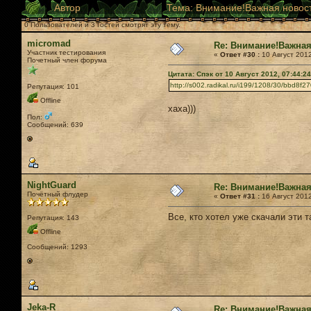
Автор
Тема: Внимание!Важная новост
0 Пользователей и 3 Гостей смотрят эту тему.
micromad
Re: Внимание!Важная
Участник тестирования
«
Ответ #30 :
10 Август 2012
Почетный член форума
Цитата: Спэк от 10 Август 2012, 07:44:24
http://s002.radikal.ru/i199/1208/30/bbd8f2
Репутация: 101
Offline
хаха)))
Пол:
Сообщений: 639
NightGuard
Re: Внимание!Важная
Почётный флудер
«
Ответ #31 :
16 Август 2012
Все, кто хотел уже скачали эти т
Репутация: 143
Offline
Сообщений: 1293
Jeka-R
Re: Внимание!Важная