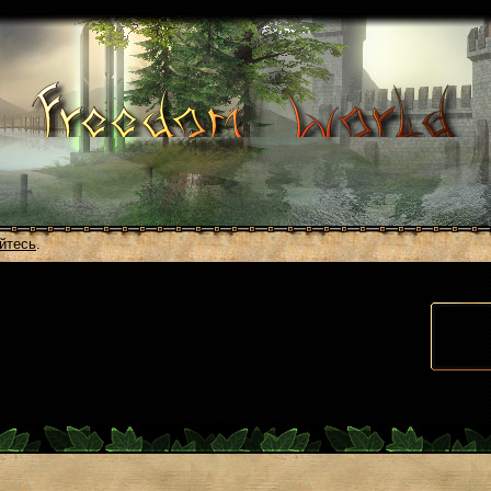
йтесь
.