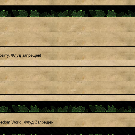
оекту. Флуд запрещен!
eedom World! Флуд Запрещен!