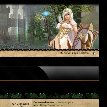
08 Август 2026, 17:42:58
Последний ответ
от
inetryconydot
727 Сообщений
в
Get Online Amoxil No Pre...
6 Тем