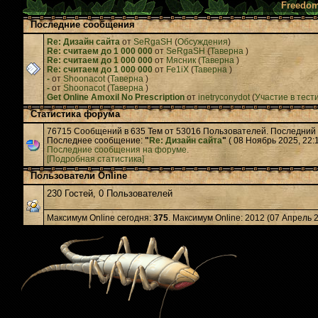
Freedom
Последние сообщения
Re: Дизайн сайта
от
SeRgaSH
(
Обсуждения
)
Re: считаем до 1 000 000
от
SeRgaSH
(
Таверна
)
Re: считаем до 1 000 000
от
Мясник
(
Таверна
)
Re: считаем до 1 000 000
от
Fe1iX
(
Таверна
)
-
от
Shoonacot
(
Таверна
)
-
от
Shoonacot
(
Таверна
)
Get Online Amoxil No Prescription
от
inetryconydot
(
Участие в тест
Статистика форума
76715 Сообщений в 635 Тем от 53016 Пользователей. Последний
Последнее сообщение:
"
Re: Дизайн сайта
"
( 08 Ноябрь 2025, 22:1
Последние сообщения на форуме.
[Подробная статистика]
Пользователи Online
230 Гостей, 0 Пользователей
Максимум Online сегодня:
375
. Максимум Online: 2012 (07 Апрель 2