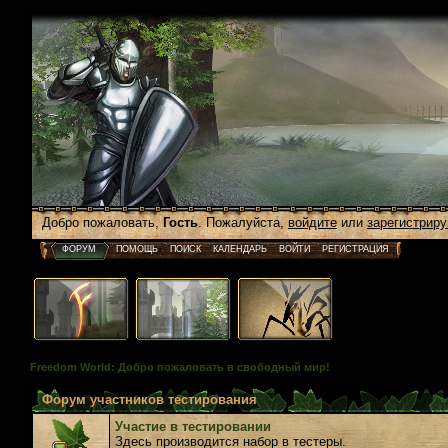
Добро пожаловать,
Гость
. Пожалуйста,
войдите
или
зарегистриру
ФОРУМ
ПОМОЩЬ
ПОИСК
КАЛЕНДАРЬ
ВОЙТИ
РЕГИСТРАЦИЯ
Freedom World: Добро пожаловать в свободный мир!
Форум участников тестирования
Участие в тестировании
Здесь производится набор в тестеры.