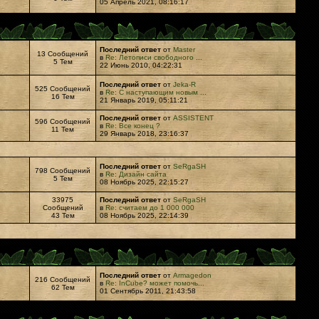
05 Апрель 2021, 08:16:17
Последний ответ
от
Master
13 Сообщений
в
Re: Летописи свободного ...
5 Тем
22 Июнь 2010, 04:22:31
Последний ответ
от
Jeka-R
525 Сообщений
в
Re: С наступающим новым ...
16 Тем
21 Январь 2019, 05:11:21
Последний ответ
от
ASSISTENT
596 Сообщений
в
Re: Все конец ?
11 Тем
29 Январь 2018, 23:16:37
Последний ответ
от
SeRgaSH
798 Сообщений
в
Re: Дизайн сайта
5 Тем
08 Ноябрь 2025, 22:15:27
33975
Последний ответ
от
SeRgaSH
Сообщений
в
Re: считаем до 1 000 000
43 Тем
08 Ноябрь 2025, 22:14:39
Последний ответ
от
Armagedon
216 Сообщений
в
Re: InCube? может помочь...
62 Тем
01 Сентябрь 2011, 21:43:58