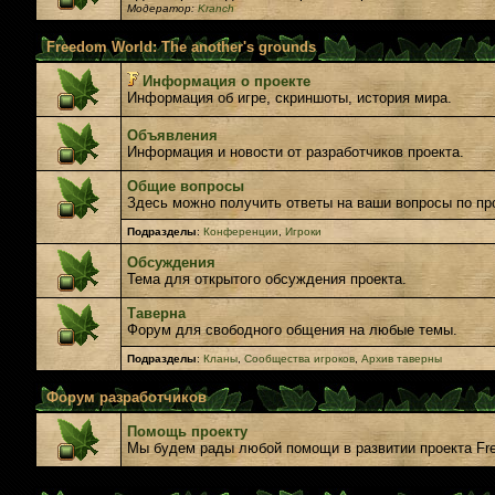
Модератор:
Kranch
Freedom World: The another's grounds
Информация о проекте
Информация об игре, скриншоты, история мира.
Объявления
Информация и новости от разработчиков проекта.
Общие вопросы
Здесь можно получить ответы на ваши вопросы по пр
Подразделы
:
Конференции
,
Игроки
Обсуждения
Тема для открытого обсуждения проекта.
Таверна
Форум для свободного общения на любые темы.
Подразделы
:
Кланы
,
Сообщества игроков
,
Архив таверны
Форум разработчиков
Помощь проекту
Мы будем рады любой помощи в развитии проекта Fr