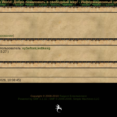
 World: Добро пожаловать в свободный мир! - Информационный ц
ировании
)
 пользователь:
vySeftonLiedtkexg
5:27 )
026, 10:08:45)
Copyright © 2008-2010
Raigent Entertainment
Powered by SMF 1.1.11
|
SMF © 2006-2008, Simple Machines LLC