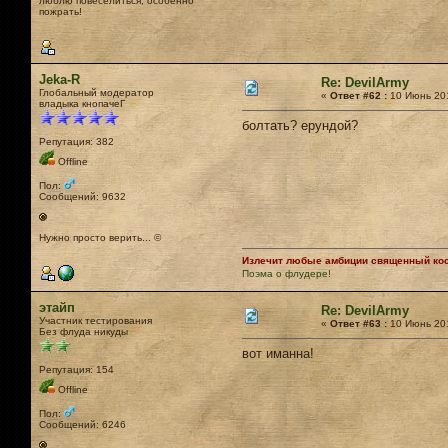
люблю повеселиться, особенно
пожрать!
Jeka-R
Re: DevilArmy
Глобальный модератор
«
Ответ #62 :
10 Июнь 201
владыка кнопачеГ
болтать? ерундой?
Репутация: 382
Offline
Пол:
Сообщений: 9632
Нужно просто верить... ©
Излечит любые амбиции священный кост
Поэма о флудере!
этайп
Re: DevilArmy
Участник тестирования
«
Ответ #63 :
10 Июнь 201
Без флуда никуды
вот иманна!
Репутация: 154
Offline
Пол:
Сообщений: 6246