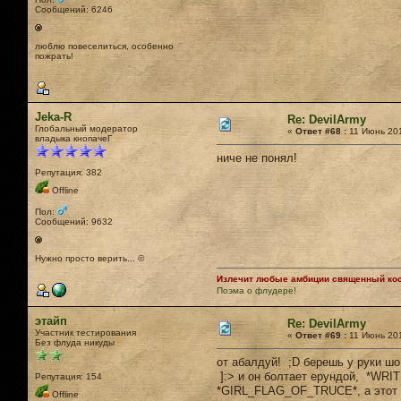
Сообщений: 6246
люблю повеселиться, особенно
пожрать!
Jeka-R
Re: DevilArmy
Глобальный модератор
«
Ответ #68 :
11 Июнь 201
владыка кнопачеГ
ниче не понял!
Репутация: 382
Offline
Пол:
Сообщений: 9632
Нужно просто верить... ©
Излечит любые амбиции священный кост
Поэма о флудере!
этайп
Re: DevilArmy
Участник тестирования
«
Ответ #69 :
11 Июнь 201
Без флуда никуды
от абалдуй! ;D берешь у руки шо
]:> и он болтает ерундой, *WRIT
Репутация: 154
*GIRL_FLAG_OF_TRUCE*, а этот 
Offline