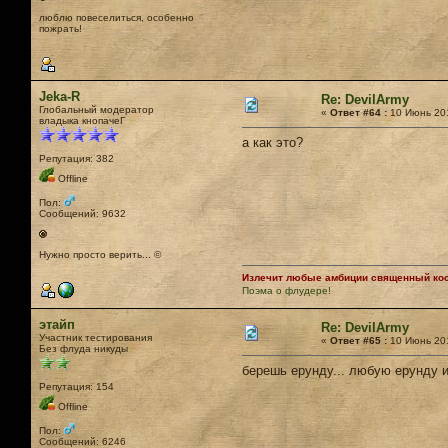
люблю повеселиться, особенно
пожрать!
Jeka-R
Re: DevilArmy
Глобальный модератор
«
Ответ #64 :
10 Июнь 201
владыка кнопачеГ
а как это?
Репутация: 382
Offline
Пол:
Сообщений: 9632
Нужно просто верить... ©
Излечит любые амбиции священный кост
Поэма о флудере!
этайп
Re: DevilArmy
Участник тестирования
«
Ответ #65 :
10 Июнь 201
Без флуда никуды
берешь ерунду... любую ерунду и
Репутация: 154
Offline
Пол:
Сообщений: 6246