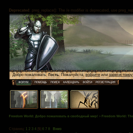
Deprecated
: preg_replace(): The /e modifier is deprecated, use preg_re
Добро пожаловать,
Гость
. Пожалуйста,
войдите
или
зарегистриру
ФОРУМ
ПОМОЩЬ
ПОИСК
КАЛЕНДАРЬ
ВОЙТИ
РЕГИСТРАЦИЯ
Freedom World: Добро пожаловать в свободный мир!
>
Freedom World: The
Страниц:
1
2
3
4
[
5
]
6
7
8
Вниз