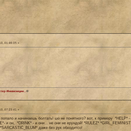
0, 01:46:05 »
ер Инквизиции...
©
0, 07:23:41 »
 попало и начинаешь болтать! шо не понятного? вот, к примеру *HELP* -
E*- и он, *DRINK* - и они... не они не ерундой! *RULEZ* *GIRL_FEMINI
*SARCASTIC_BLUM* даже без рук обходитсо!