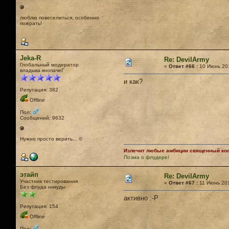
люблю повеселиться, особенно
пожрать!
Jeka-R
Re: DevilArmy
Глобальный модератор
«
Ответ #66 :
10 Июнь 201
владыка кнопачеГ
и как?
Репутация: 382
Offline
Пол:
Сообщений: 9632
Нужно просто верить... ©
Излечит любые амбиции священный кост
Поэма о флудере!
этайп
Re: DevilArmy
Участник тестирования
«
Ответ #67 :
11 Июнь 201
Без флуда никуды
активно :-P
Репутация: 154
Offline
Пол: