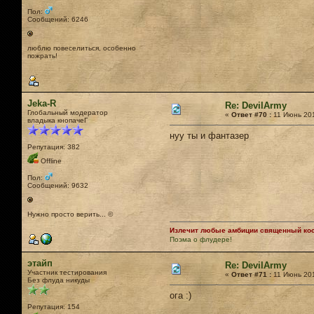
Пол:
Сообщений: 6246
люблю повеселиться, особенно
пожрать!
Jeka-R
Re: DevilArmy
Глобальный модератор
«
Ответ #70 :
11 Июнь 201
владыка кнопачеГ
нуу ты и фантазер
Репутация: 382
Offline
Пол:
Сообщений: 9632
Нужно просто верить... ©
Излечит любые амбиции священный кост
Поэма о флудере!
этайп
Re: DevilArmy
Участник тестирования
«
Ответ #71 :
11 Июнь 201
Без флуда никуды
ога :)
Репутация: 154