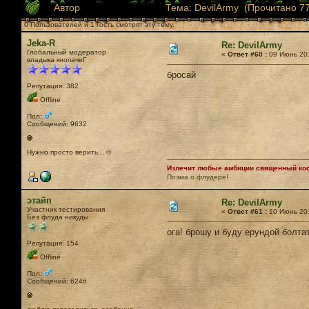
Автор
Тема: DevilArmy (Прочитано 77
0 Пользователей и 1 Гость смотрят эту тему.
Jeka-R
Re: DevilArmy
Глобальный модератор
«
Ответ #60 :
09 Июнь 201
владыка кнопачеГ
бросай
Репутация: 382
Offline
Пол:
Сообщений: 9632
Нужно просто верить... ©
Излечит любые амбиции священный кост
Поэма о флудере!
этайп
Re: DevilArmy
Участник тестирования
«
Ответ #61 :
10 Июнь 201
Без флуда никуды
ога! брошу и буду ерундой болта
Репутация: 154
Offline
Пол:
Сообщений: 6246