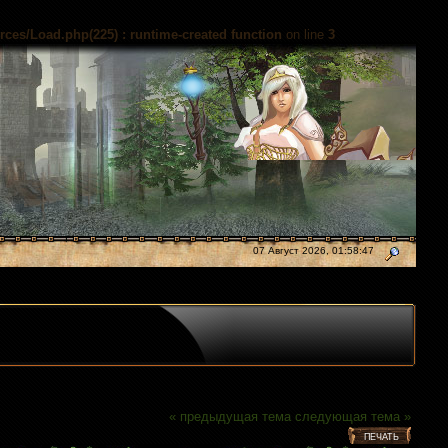
es/Load.php(225) : runtime-created function
on line
3
07 Август 2026, 01:58:47
« предыдущая тема
следующая тема »
ПЕЧАТЬ