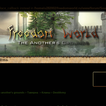
place_callback instead in
/home/u282002/freedomworld.ru/www/forum/Sourc
йтесь
.
 another's grounds
>
Таверна
>
Кланы
>
DevilArmy