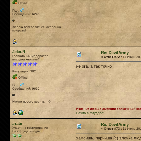
Offline
Пол:
Сообщений: 6246
люблю повеселиться, особенно
пожрать!
Jeka-R
Re: DevilArmy
Глобальный модератор
«
Ответ #72 :
11 Июнь 201
владыка кнопачеГ
не ога, а так точно
Репутация: 382
Offline
Пол:
Сообщений: 9632
Нужно просто верить... ©
Излечит любые амбиции священный кост
Поэма о флудере!
этайп
Re: DevilArmy
Участник тестирования
«
Ответ #73 :
11 Июнь 201
Без флуда никуды
хамсишь, парниша (с) элочка лю