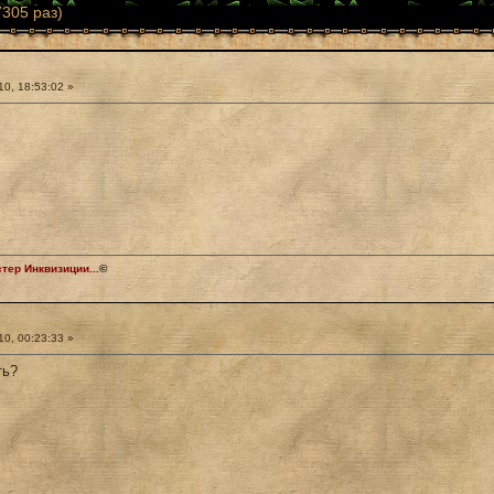
305 раз)
0, 18:53:02 »
ер Инквизиции...
©
0, 00:23:33 »
ть?