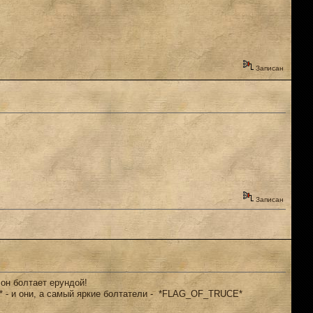
Записан
Записан
 он болтает ерундой!
ST* - и они, а самый яркие болтатели - *FLAG_OF_TRUCE*