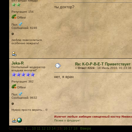
Без флуда никуды
ты дохтор?
Репутация: 154
Offline
Пол:
Сообщений: 6246
люблю повеселиться,
особенно пожрать!
Jeka-R
Re: К-О-Р-В-Е-Т Приветствует 
Глобальный модератор
«
Ответ #224 :
18 Июль 2010, 01:23:38
владыка кнопачеГ
нет, я врач
Репутация: 382
Offline
Пол:
Сообщений: 9632
Нужно просто верить... ©
Излечит любые амбиции священный костер Инквизи
Поэма о флудере!
Страниц:
1
...
10
11
12
13
14
[
15
]
16
17
18
Вверх