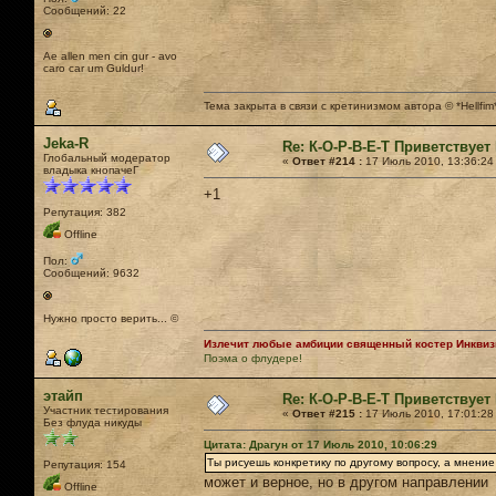
Сообщений: 22
Ae allen men cin gur - avo
caro car um Guldur!
Тема закрыта в связи с кретинизмом автора © *Hellfim
Jeka-R
Re: К-О-Р-В-Е-Т Приветствует 
Глобальный модератор
«
Ответ #214 :
17 Июль 2010, 13:36:24
владыка кнопачеГ
+1
Репутация: 382
Offline
Пол:
Сообщений: 9632
Нужно просто верить... ©
Излечит любые амбиции священный костер Инквизи
Поэма о флудере!
этайп
Re: К-О-Р-В-Е-Т Приветствует 
Участник тестирования
«
Ответ #215 :
17 Июль 2010, 17:01:28
Без флуда никуды
Цитата: Драгун от 17 Июль 2010, 10:06:29
Ты рисуешь конкретику по другому вопросу, а мнение
Репутация: 154
может и верное, но в другом направлении
Offline