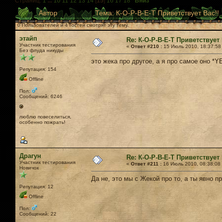
Страниц:
1
...
10
11
12
13
14
[
15
]
16
17
18
Вниз
Автор
Тема: К-О-Р-В-Е-Т Приветствует Вас!!
0 Пользователей и 4 Гостей смотрят эту тему.
этайп
Re: К-О-Р-В-Е-Т Приветствует 
Участник тестирования
«
Ответ #210 :
15 Июль 2010, 18:37:58
Без флуда никуды
это жека про другое, а я про самое оно *Y
Репутация: 154
Offline
Пол:
Сообщений: 6246
люблю повеселиться,
особенно пожрать!
Драгун
Re: К-О-Р-В-Е-Т Приветствует 
Участник тестирования
«
Ответ #211 :
16 Июль 2010, 08:38:08
Новичок
Да не, это мы с Жекой про то, а ты явно пр
Репутация: 12
Offline
Пол:
Сообщений: 22