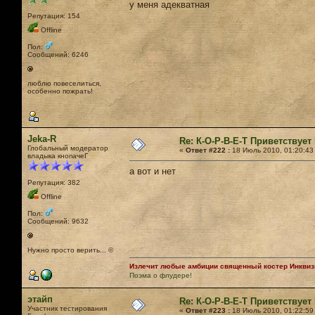
у меня адекватная
Репутация: 154
Offline
Пол:
Сообщений: 6246
люблю повеселиться,
особенно пожрать!
Jeka-R
Re: К-О-Р-В-Е-Т Приветствует 
Глобальный модератор
«
Ответ #222 :
18 Июль 2010, 01:20:43
владыка кнопачеГ
а вот и нет
Репутация: 382
Offline
Пол:
Сообщений: 9632
Нужно просто верить... ©
Излечит любые амбиции священный костер Инквизи
Поэма о флудере!
этайп
Re: К-О-Р-В-Е-Т Приветствует 
Участник тестирования
«
Ответ #223 :
18 Июль 2010, 01:22:59