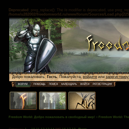
Deprecated
: preg_replace(): The /e modifier is deprecated, use preg_re
/home/u282002/freedomworld.ru/www/forum/Sources/Load.php(225) 
Добро пожаловать,
Гость
. Пожалуйста,
войдите
или
зарегистриру
ФОРУМ
ПОМОЩЬ
ПОИСК
КАЛЕНДАРЬ
ВОЙТИ
РЕГИСТРАЦИЯ
Freedom World: Добро пожаловать в свободный мир!
>
Freedom World: The