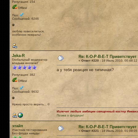
Репутация: 154
Offline
Пол:
Сообщений: 6246
люблю повеселиться,
особенно пожрать!
Jeka-R
Re: К-О-Р-В-Е-Т Приветствует 
Глобальный модератор
«
Ответ #220 :
18 Июль 2010, 00:48:12
владыка кнопачеГ
а у тебя реакция не типичная?
Репутация: 382
Offline
Пол:
Сообщений: 9632
Нужно просто верить... ©
Излечит любые амбиции священный костер Инквизи
Поэма о флудере!
этайп
Re: К-О-Р-В-Е-Т Приветствует 
Участник тестирования
«
Ответ #221 :
18 Июль 2010, 01:09:05
Без флуда никуды