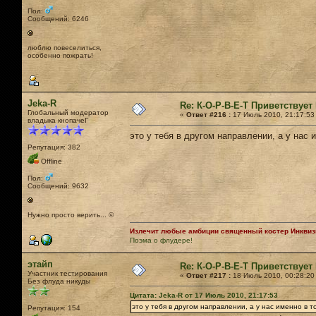
Пол:
Сообщений: 6246
люблю повеселиться,
особенно пожрать!
Jeka-R
Re: К-О-Р-В-Е-Т Приветствует 
Глобальный модератор
«
Ответ #216 :
17 Июль 2010, 21:17:53
владыка кнопачеГ
это у тебя в другом направлении, а у нас 
Репутация: 382
Offline
Пол:
Сообщений: 9632
Нужно просто верить... ©
Излечит любые амбиции священный костер Инквизи
Поэма о флудере!
этайп
Re: К-О-Р-В-Е-Т Приветствует 
Участник тестирования
«
Ответ #217 :
18 Июль 2010, 00:28:20
Без флуда никуды
Цитата: Jeka-R от 17 Июль 2010, 21:17:53
это у тебя в другом направлении, а у нас именно в т
Репутация: 154