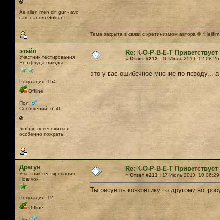
Ae allen men cin gur - avo
caro car um Guldur!
Тема закрыта в связи с кретинизмом автора © *Hellfim
этайп
Re: К-О-Р-В-Е-Т Приветствует 
Участник тестирования
«
Ответ #212 :
16 Июль 2010, 12:08:26
Без флуда никуды
это у вас ошибочное мнение по поводу... а
Репутация: 154
Offline
Пол:
Сообщений: 6246
люблю повеселиться,
особенно пожрать!
Драгун
Re: К-О-Р-В-Е-Т Приветствует 
Участник тестирования
«
Ответ #213 :
17 Июль 2010, 10:06:29
Новичок
Ты рисуешь конкретику по другому вопросу
Репутация: 12
Offline
Пол: