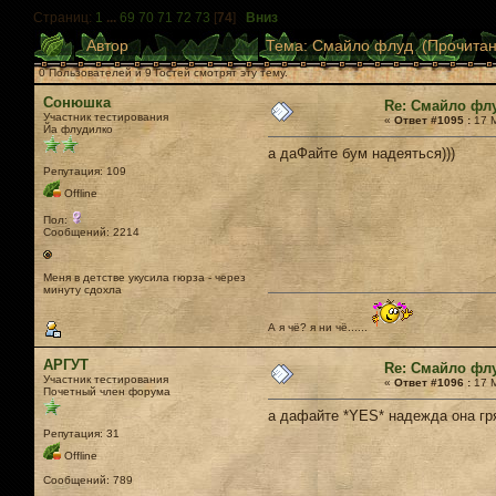
Страниц:
1
...
69
70
71
72
73
[
74
]
Вниз
Автор
Тема: Смайло флуд (Прочитан
0 Пользователей и 9 Гостей смотрят эту тему.
Сонюшка
Re: Смайло фл
Участник тестирования
«
Ответ #1095 :
17 М
Йа флудилко
а даФайте бум надеяться)))
Репутация: 109
Offline
Пол:
Сообщений: 2214
Меня в детстве укусила гюрза - через
минуту сдохла
А я чё? я ни чё......
АРГУТ
Re: Смайло фл
Участник тестирования
«
Ответ #1096 :
17 М
Почетный член форума
а дафайте *YES* надежда она гр
Репутация: 31
Offline
Сообщений: 789