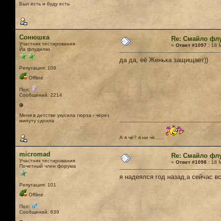
Был есть и буду есть
Сонюшка
Re: Смайло фл
Участник тестирования
«
Ответ #1097 :
18 М
Йа флудилко
да да, её Женька защищает))
Репутация: 109
Offline
Пол:
Сообщений: 2214
Меня в детстве укусила гюрза - через
минуту сдохла
А я чё? я ни чё......
micromad
Re: Смайло фл
Участник тестирования
«
Ответ #1098 :
18 М
Почетный член форума
я надеялся год назад,а сейчас 
Репутация: 101
Offline
Пол:
Сообщений: 639