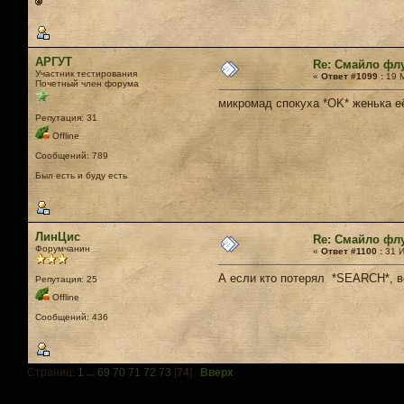
АРГУТ
Re: Смайло фл
Участник тестирования
«
Ответ #1099 :
19 М
Почетный член форума
микромад спокуха *OK* женька её
Репутация: 31
Offline
Сообщений: 789
Был есть и буду есть
ЛинЦис
Re: Смайло фл
Форумчанин
«
Ответ #1100 :
31 И
А если кто потерял *SEARCH*, в
Репутация: 25
Offline
Сообщений: 436
Страниц:
1
...
69
70
71
72
73
[
74
]
Вверх