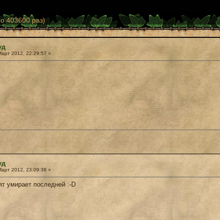
о 403600 раз)
уд
арт 2012, 22:29:57 »
уд
арт 2012, 23:09:38 »
ят умирает последней :-D