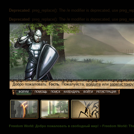
Deprecated
: preg_replace(): The /e modifier is deprecated, use preg_re
Deprecated
: preg_replace(): The /e modifier is deprecated, use preg_re
Добро пожаловать,
Гость
. Пожалуйста,
войдите
или
зарегистриру
ФОРУМ
ПОМОЩЬ
ПОИСК
КАЛЕНДАРЬ
ВОЙТИ
РЕГИСТРАЦИЯ
Freedom World: Добро пожаловать в свободный мир!
>
Freedom World: The