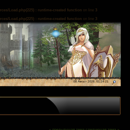
es/Load.php(225) : runtime-created function
on line
3
es/Load.php(225) : runtime-created function
on line
3
08 Август 2026, 01:24:21
« предыдущая тема
следующая тема »