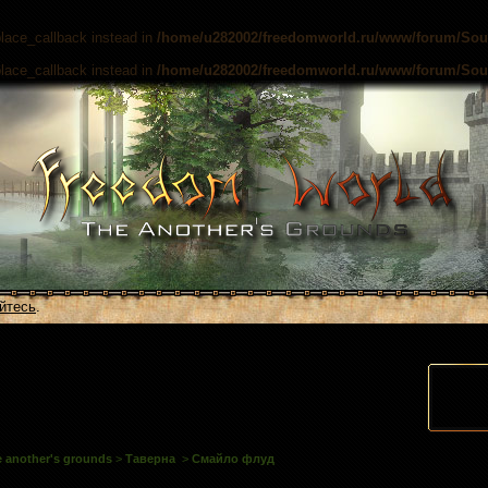
place_callback instead in
/home/u282002/freedomworld.ru/www/forum/Sourc
place_callback instead in
/home/u282002/freedomworld.ru/www/forum/Sourc
йтесь
.
 another's grounds
>
Таверна
>
Смайло флуд