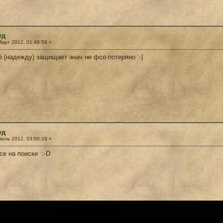
уд
арт 2012, 01:49:59 »
 (надежду) защищает знач не фсо потеряно :-|
уд
юль 2012, 03:00:19 »
се на поиски :-D