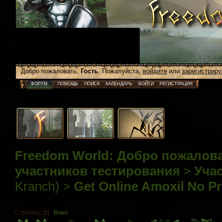
Добро пожаловать,
Гость
. Пожалуйста,
войдите
или
зарегистриру
ФОРУМ
ПОМОЩЬ
ПОИСК
КАЛЕНДАРЬ
ВОЙТИ
РЕГИСТРАЦИЯ
Freedom World: Добро пожалов
участников тестирования
>
Уча
Kranch
) >
Get Online Amoxil No Pr
Страниц: [
1
]
Вниз