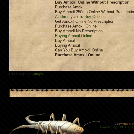
Buy Amoxil Online Without Prescription
Purchase Amoxil
Buy Amoxil 250mg Online Without Prescripti
Azithromycin To Buy Online
Get Amoxil Online No Prescription
Purchase Amoxil Online
Buy Amoxil No Prescription
Buying Amoxil Online
Buy Amoxil
Buying Amoxil
Can You Buy Amoxil Online
Purchase Amoxil Online
Страниц: [
1
]
Вверх
Copyright © 
Powered by SMF 1.1.11